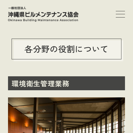
メ
イ
ン
コ
ン
各分野の役割について
テ
ン
ツ
へ
移
環境衛生管理業務
動