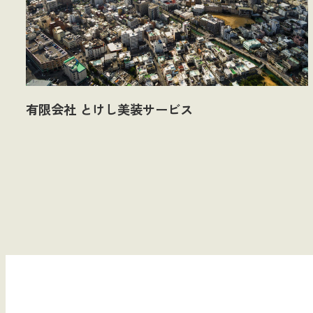
有限会社 とけし美装サービス
投
稿
の
ペ
ー