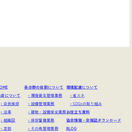
OME
各分野の役割について
環境配慮について
協会について
環境衛生管理業務
省エネ
会長挨拶
設備管理業務
SDGsの取り組み
沿革
建物・設備保全業務
お役立ち資料
組織図
保安警備業務
協会情報・会報誌ダウンロード
定款
その他管理業務
BLOG