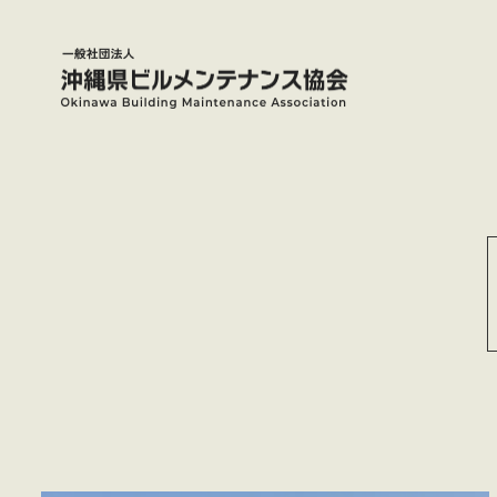
メ
イ
ン
コ
ン
テ
ン
ツ
へ
移
動