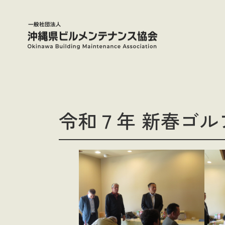
メ
イ
ン
コ
ン
テ
ン
ツ
令和７年 新春ゴル
へ
移
動