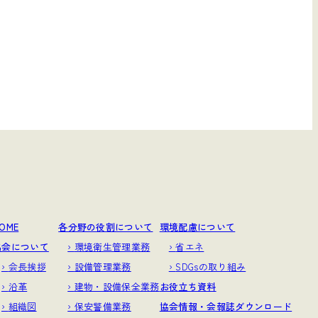
OME
各分野の役割について
環境配慮について
協会について
環境衛生管理業務
省エネ
会長挨拶
設備管理業務
SDGsの取り組み
沿革
建物・設備保全業務
お役立ち資料
組織図
保安警備業務
協会情報・会報誌ダウンロード