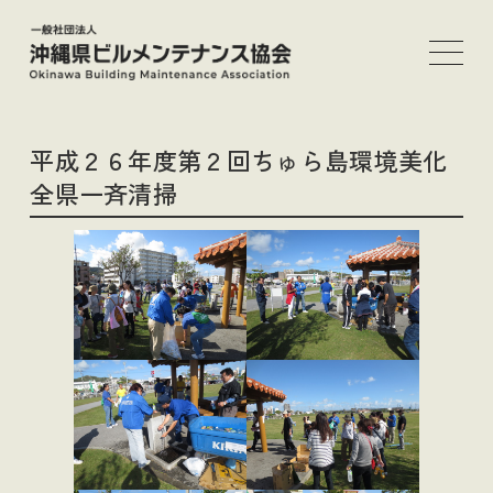
メ
イ
ン
コ
ン
平成２６年度第２回ちゅら島環境美化
テ
全県一斉清掃
ン
ツ
へ
移
動