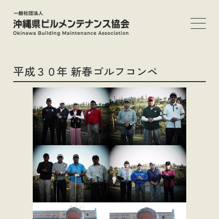
メ
イ
ン
コ
ン
平成３０年 新春ゴルフコンペ
テ
ン
ツ
へ
移
動